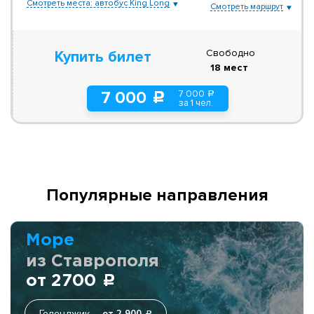
Смотреть места: автобус King Long
Смотреть маршрут
Свободно
Купить билет
18 мест
7 000
7 000
a
c
за 1 чел.
Популярные направления
Море
из Ставрополя
от 2700
c
Геленджик
от 2 900