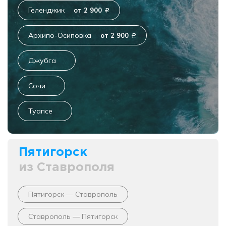
Геленджик
от 2 900
c
Архипо-Осиповка
от 2 900
c
Джубга
Сочи
Туапсе
Пятигорск
из Ставрополя
Пятигорск — Ставрополь
Ставрополь — Пятигорск