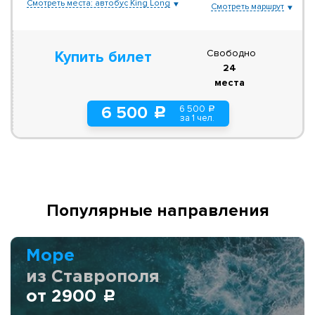
Смотреть места: автобус King Long
Смотреть маршрут
Свободно
Купить билет
24
места
6 500
6 500
a
c
за 1 чел.
Популярные направления
Море
из Ставрополя
от 2900
c