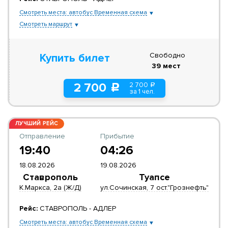
Смотреть места: автобус Временная схема
Смотреть маршрут
Свободно
Купить билет
39 мест
2 700
2 700
a
c
за 1 чел.
ЛУЧШИЙ РЕЙС
Отправление
Прибытие
19:40
04:26
18.08.2026
19.08.2026
Ставрополь
Туапсе
К.Маркса, 2а (Ж/Д)
ул.Сочинская, 7 ост."Грознефть"
Рейс:
СТАВРОПОЛЬ - АДЛЕР
Смотреть места: автобус Временная схема