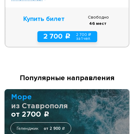
Свободно
Купить билет
46 мест
2 700
2 700
a
c
за 1 чел.
Популярные направления
Море
из Ставрополя
от 2700
c
Геленджик
от 2 900
c