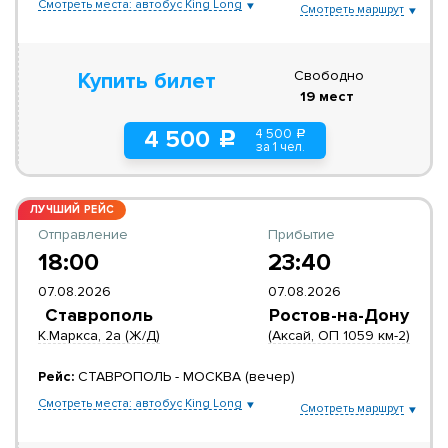
Смотреть места: автобус King Long
Смотреть маршрут
Свободно
Купить билет
19 мест
4 500
4 500
a
c
за 1 чел.
ЛУЧШИЙ РЕЙС
Отправление
Прибытие
18:00
23:40
07.08.2026
07.08.2026
Ставрополь
Ростов-на-Дону
К.Маркса, 2а (Ж/Д)
(Аксай, ОП 1059 км-2)
Рейс:
СТАВРОПОЛЬ - МОСКВА (вечер)
Смотреть места: автобус King Long
Смотреть маршрут