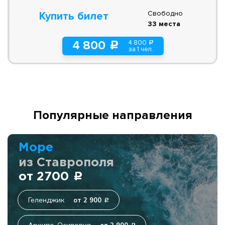
Свободно
Купить билет
33 места
4 800
4 800
a
c
за 1 чел.
Популярные направления
Море
из Ставрополя
от 2700
c
Геленджик
от 2 900
c