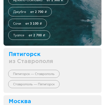
Архипо-Осиповка
от 2 900
c
Джубга
от 2 700
c
Сочи
от 3 100
c
Туапсе
от 2 700
c
Пятигорск
из Ставрополя
Пятигорск — Ставрополь
Ставрополь — Пятигорск
Москва