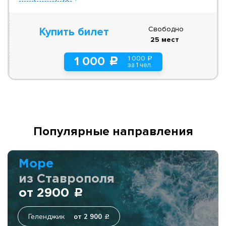
Свободно
Купить билет
25 мест
1 000
1 000
a
c
за 1 чел.
Популярные направления
Море
из Ставрополя
от 2900
c
Геленджик
от 2 900
c