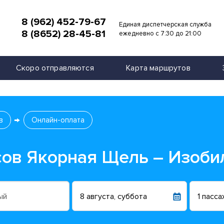
8 (962) 452-79-67
Единая диспетчерская служба
8 (8652) 28-45-81
и
ежедневно с 7:30 до 21:00
Скоро отправляются
Карта маршрутов
в
Онлайн-оплата
сов Якорная Щель – Изоб