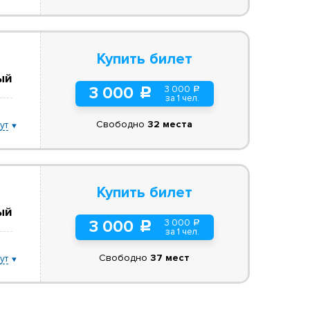
Купить билет
ый
3 000
3 000
a
c
за 1 чел.
Свободно
32 места
ут
Купить билет
ый
3 000
3 000
a
c
за 1 чел.
Свободно
37 мест
ут