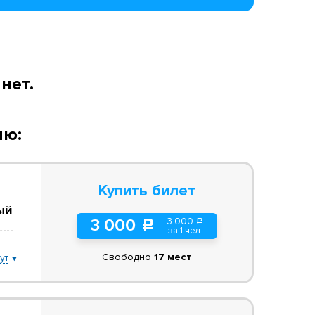
нет.
ию:
Купить билет
ый
3 000
3 000
a
c
за 1 чел.
Свободно
17 мест
ут