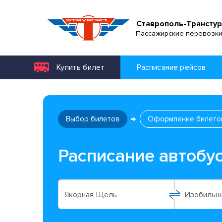
Ставрополь-Транстур
Пассажирские перевозк
Купить билет
Расписание рейсов
Выбор билетов
Оформление билето
Расписание автобу