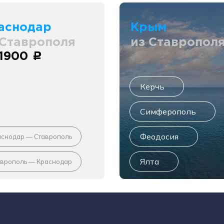
аснодар
Крым
 Ставрополя
из Ставропол
 1900
c
Керчь
Симферополь
Феодосия
аснодар — Ставрополь
Ялта
аврополь — Краснодар