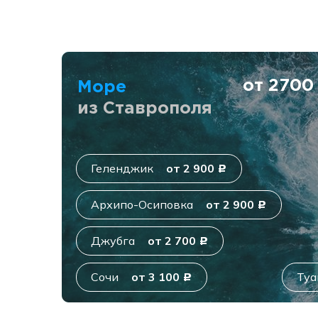
от 270
Море
из Ставрополя
Геленджик
от 2 900
c
Архипо-Осиповка
от 2 900
c
Джубга
от 2 700
c
Сочи
от 3 100
Туа
c