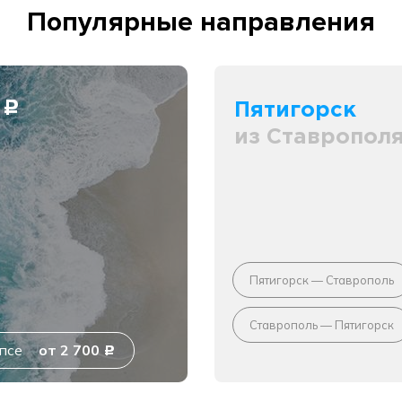
Популярные направления
0
Пятигорск
c
из Ставропол
Пятигорск — Ставрополь
Ставрополь — Пятигорск
псе
от 2 700
c