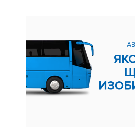
А
ЯК
Щ
ИЗОБ