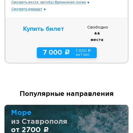
Смотреть места: автобус Временная схема
Смотреть маршрут
Свободно
Купить билет
44
места
7 000
7 000
a
c
за 1 чел.
Популярные направления
Море
из Ставрополя
от 2700
c