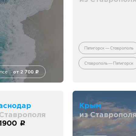
Пятигорск — Ставрополь
Ставрополь — Пятигорск
псе
от 2 700
c
аснодар
Крым
 Ставрополя
из Ставропол
 1900
c