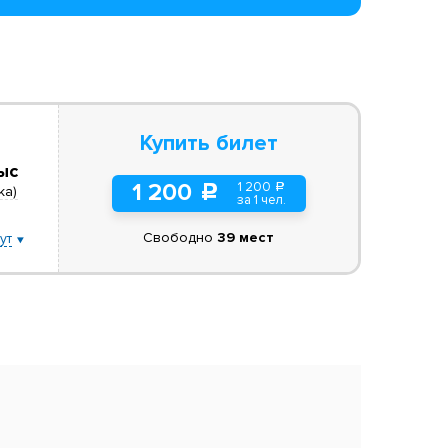
Купить билет
ыс
1 200
1 200
a
c
ка)
за 1 чел.
Свободно
39 мест
ут