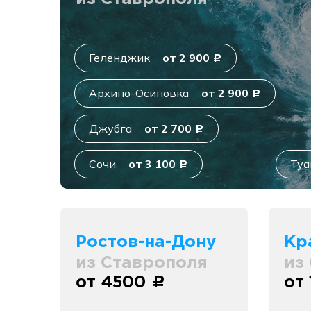
Геленджик
от 2 900
c
Архипо-Осиповка
от 2 900
c
Джубга
от 2 700
c
Сочи
от 3 100
Туа
c
Ростов-на-Дону
Кр
из Ставрополя
из
от 4500
от
c