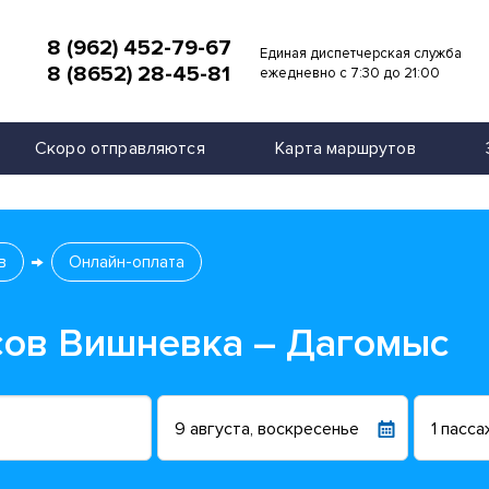
8 (962) 452-79-67
Единая диспетчерская служба
8 (8652) 28-45-81
и
ежедневно с 7:30 до 21:00
Скоро отправляются
Карта маршрутов
в
Онлайн-оплата
сов Вишневка – Дагомыс