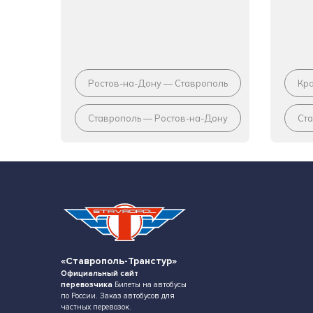
Ростов-на-Дону — Ставрополь
Кр
Ставрополь — Ростов-на-Дону
Ст
«Ставрополь-Транстур»
Официальный сайт
перевозчика
Билеты на автобусы
по России. Заказ автобусов для
частных перевозок.