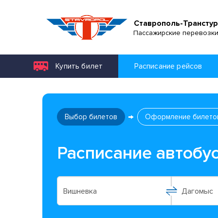
Ставрополь-Транстур
Пассажирские перевозк
Купить билет
Расписание рейсов
Выбор билетов
Оформление билето
Расписание автобу