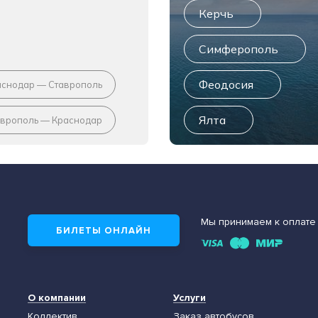
Керчь
Симферополь
Феодосия
аснодар — Ставрополь
Ялта
аврополь — Краснодар
Мы принимаем к оплате
БИЛЕТЫ ОНЛАЙН
О компании
Услуги
Коллектив
Заказ автобусов