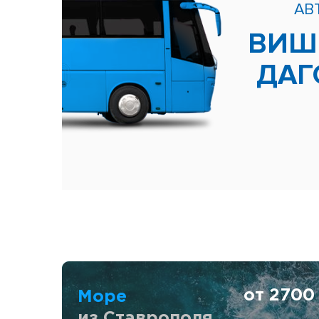
АВ
ВИШ
ДА
от 270
Море
из Ставрополя