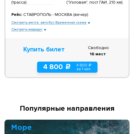
(трасса)
("Узловая", пост ГАИ, 210 км)
Рейс:
СТАВРОПОЛЬ - МОСКВА (вечер)
Смотреть места: автобус Временная схема
Смотреть маршрут
Свободно
Купить билет
16 мест
4 800
4 800
a
c
за 1 чел.
Популярные направления
Море