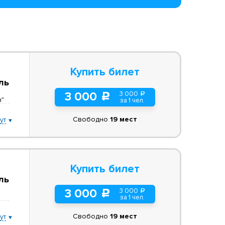
Купить билет
ль
3 000
3 000
a
c
ы"
за 1 чел.
Свободно
19 мест
ут
Купить билет
ль
3 000
3 000
a
c
за 1 чел.
Свободно
19 мест
ут