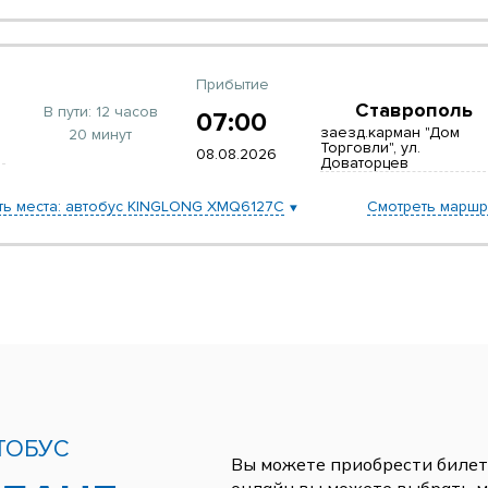
Прибытие
Ставрополь
В пути:
12 часов
07:00
заезд.карман "Дом
20 минут
Торговли", ул.
08.08.2026
Доваторцев
ть места: автобус KINGLONG XMQ6127C
Смотреть маршр
ТОБУС
Вы можете приобрести билеты