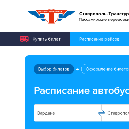
Ставрополь-Транстур
Пассажирские перевозк
Купить билет
Расписание рейсов
Выбор билетов
Оформление билето
Расписание автобу