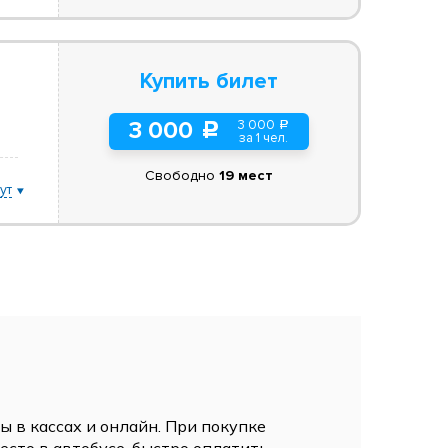
Купить билет
3 000
3 000
a
c
за 1 чел.
Свободно
19 мест
ут
 в кассах и онлайн. При покупке