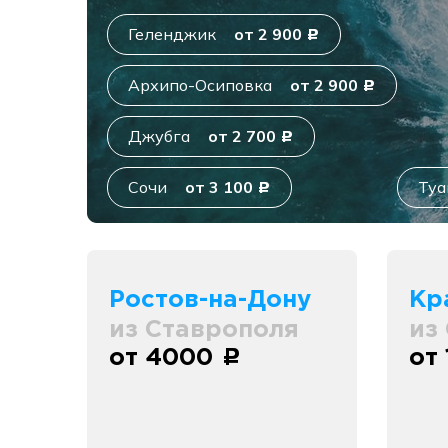
Геленджик
от 2 900
c
Архипо-Осиповка
от 2 900
c
Джубга
от 2 700
c
Сочи
от 3 100
Туа
c
Ростов-на-Дону
Кр
из Ставрополя
из
от 4000
от
c