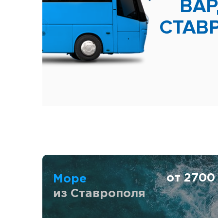
ВА
СТАВ
от 270
Море
из Ставрополя