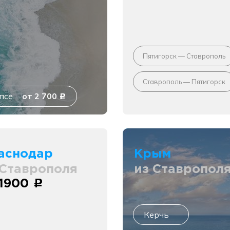
Пятигорск — Ставрополь
Ставрополь — Пятигорск
псе
от 2 700
c
аснодар
Крым
 Ставрополя
из Ставропол
 1900
c
Керчь