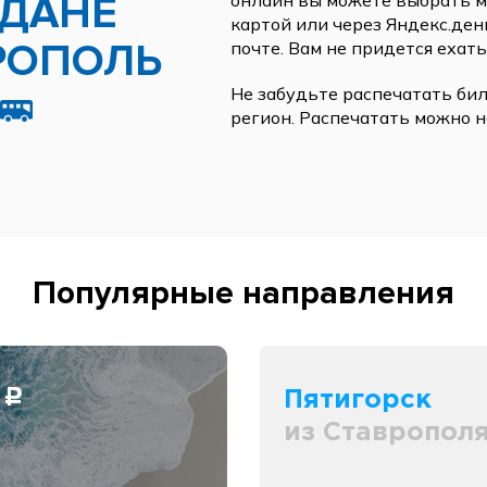
РДАНЕ
онлайн вы можете выбрать ме
картой или через Яндекс.ден
РОПОЛЬ
почте. Вам не придется ехать
Не забудьте распечатать бил
регион. Распечатать можно н
Популярные направления
0
Пятигорск
c
из Ставропол