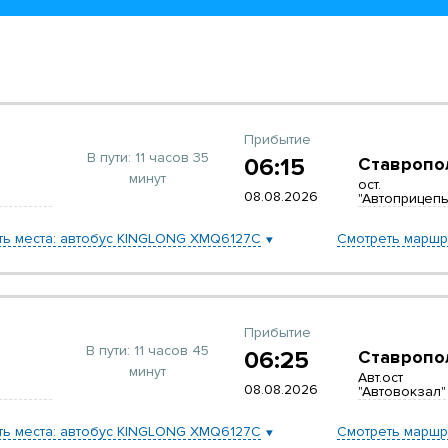
Прибытие
В пути:
11 часов 35
06:15
Ставропо
минут
ост.
08.08.2026
"Автоприцеп
ть места: автобус KINGLONG XMQ6127C
Смотреть маршр
Прибытие
В пути:
11 часов 45
06:25
Ставропо
минут
Авт.ост
08.08.2026
"Автовокзал"
ть места: автобус KINGLONG XMQ6127C
Смотреть маршр