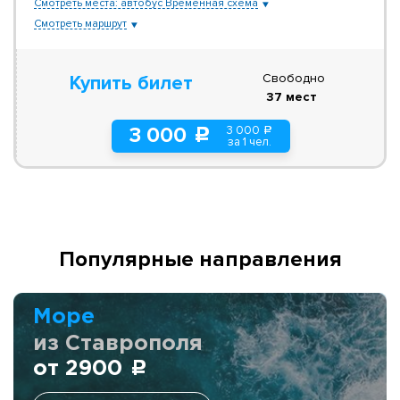
Смотреть места: автобус Временная схема
Смотреть маршрут
Свободно
Купить билет
37 мест
3 000
3 000
a
c
за 1 чел.
Популярные направления
Море
из Ставрополя
от 2900
c