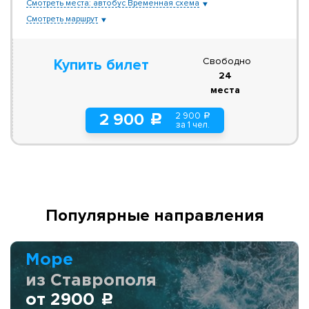
Смотреть места: автобус Временная схема
Смотреть маршрут
Свободно
Купить билет
24
места
2 900
2 900
a
c
за 1 чел.
Популярные направления
Море
из Ставрополя
от 2900
c