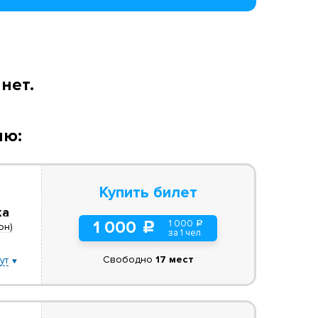
нет.
ию:
Купить билет
ка
1 000
1 000
a
c
он)
за 1 чел.
Свободно
17 мест
ут