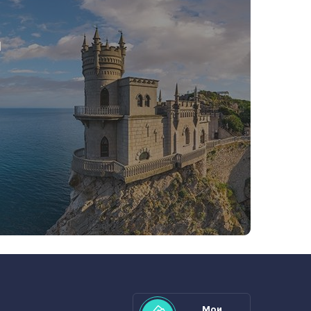
я
Мои