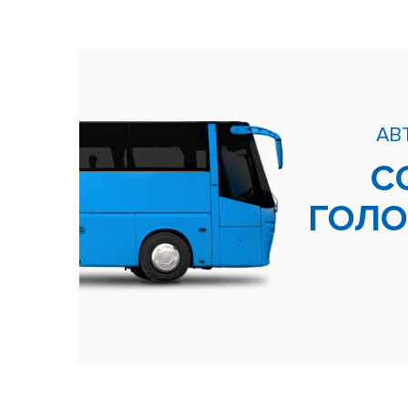
АВ
С
ГОЛ