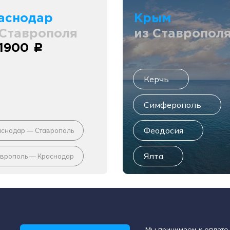
аснодар
Крым
 Ставрополя
из Ставропол
 1900
c
Керчь
Симферополь
Феодосия
аснодар — Ставрополь
Ялта
аврополь — Краснодар
Мы принимаем к оплате