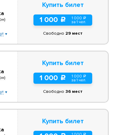
Купить билет
ка
1 000
1 000
a
c
он)
за 1 чел.
Свободно
29 мест
ут
Купить билет
ка
1 000
1 000
a
c
он)
за 1 чел.
Свободно
36 мест
ут
Купить билет
ка
1 000
a