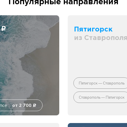
Популярные направления
0
Пятигорск
c
из Ставропол
Пятигорск — Ставрополь
Ставрополь — Пятигорск
псе
от 2 700
c