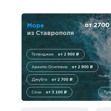
от 270
Море
из Ставрополя
Геленджик
от 2 900
c
Архипо-Осиповка
от 2 900
c
Джубга
от 2 700
c
Сочи
от 3 100
Туа
c