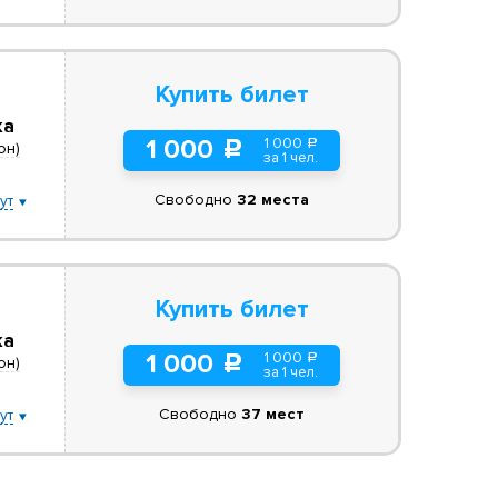
Купить билет
ка
1 000
1 000
a
c
он)
за 1 чел.
Свободно
32 места
ут
Купить билет
ка
1 000
1 000
a
c
он)
за 1 чел.
Свободно
37 мест
ут