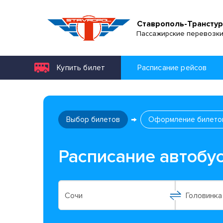
Ставрополь-Транстур
Пассажирские перевозк
Купить билет
Расписание рейсов
Выбор билетов
Оформление билето
Расписание автобу