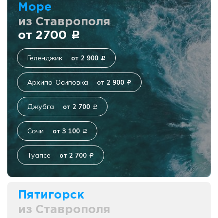
Море
из Ставрополя
от 2700
c
Геленджик
от 2 900
c
Архипо-Осиповка
от 2 900
c
Джубга
от 2 700
c
Сочи
от 3 100
c
Туапсе
от 2 700
c
Пятигорск
из Ставрополя