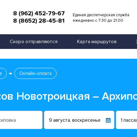
8 (962) 452-79-67
Единая диспетчерская служба
8 (8652) 28-45-81
и
ежедневно с 7:30 до 21:00
Скоро отправляются
Карта маршрутов
в
Онлайн-оплата
сов Новотроицкая – Архип