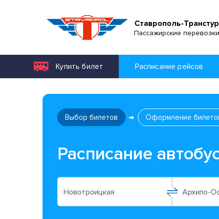
Ставрополь-Транстур
Пассажирские перевозк
Купить билет
Расписание рейсов
Выбор билетов
Оформление билето
Расписание автобу