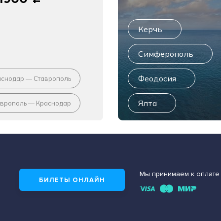
c
Керчь
Симферополь
Феодосия
аснодар — Ставрополь
Ялта
аврополь — Краснодар
Мы принимаем к оплате
БИЛЕТЫ ОНЛАЙН