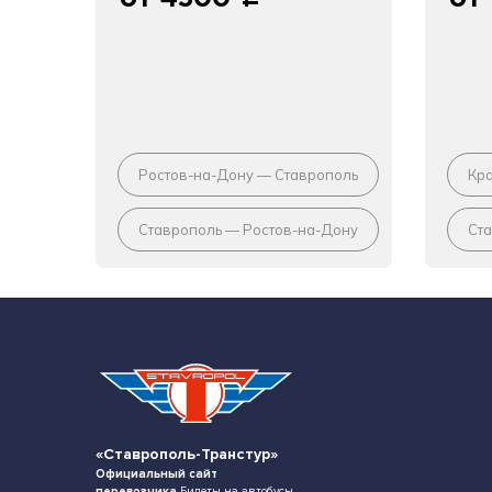
c
Ростов-на-Дону — Ставрополь
Кр
Ставрополь — Ростов-на-Дону
Ст
«Ставрополь-Транстур»
Официальный сайт
перевозчика
Билеты на автобусы