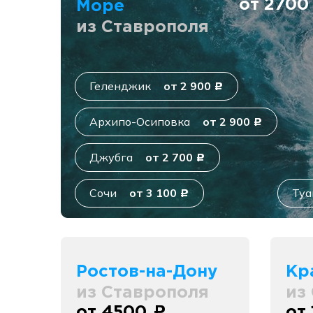
от 270
Море
из Ставрополя
Геленджик
от 2 900
c
Архипо-Осиповка
от 2 900
c
Джубга
от 2 700
c
Сочи
от 3 100
Туа
c
Ростов-на-Дону
Кр
из Ставрополя
из
от 4500
от