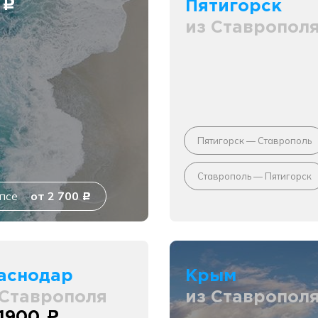
0
Пятигорск
c
из Ставропол
Пятигорск — Ставрополь
Ставрополь — Пятигорск
псе
от 2 700
c
аснодар
Крым
 Ставрополя
из Ставропол
 1900