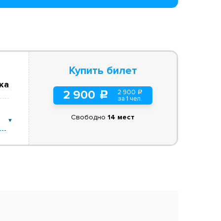
Купить билет
ка
2 900
2 900
a
c
за 1 чел.
Свободно
14 мест