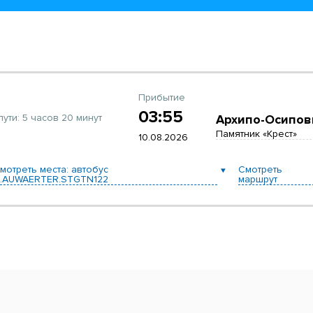
Прибытие
03:55
пути:
5 часов 20 минут
Архипо-Осипов
Памятник «Крест»
10.08.2026
мотреть места: автобус
Смотреть
.AUWAERTER.STGTN122
маршрут