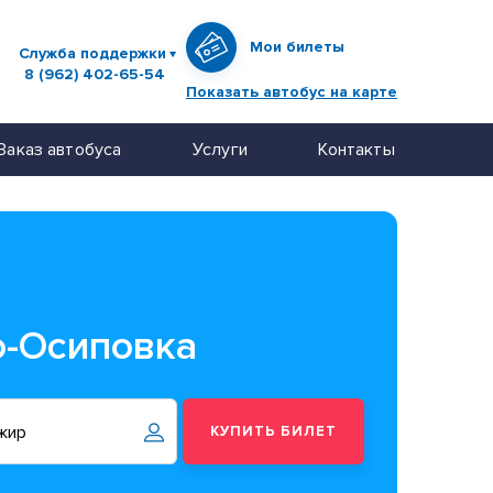
Мои билеты
Служба поддержки
8 (962) 402-65-54
Показать автобус на карте
Заказ автобуса
Услуги
Контакты
о-Осиповка