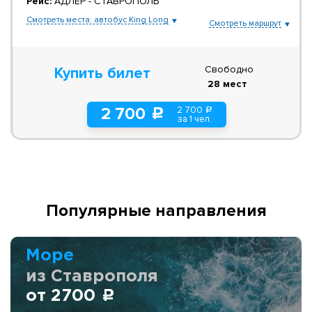
Рейс:
АДЛЕР - СТАВРОПОЛЬ
Смотреть места: автобус King Long
Смотреть маршрут
Свободно
Купить билет
28 мест
2 700
2 700
a
c
за 1 чел.
Популярные направления
Море
из Ставрополя
от 2700
c