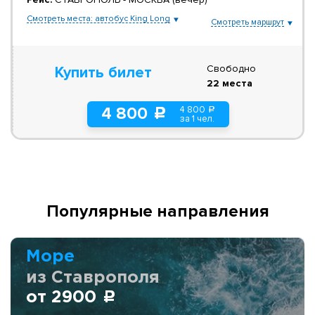
Смотреть места: автобус King Long
Смотреть маршрут
Свободно
Купить билет
22 места
4 800
4 800
a
c
за 1 чел.
Популярные направления
Море
из Ставрополя
от 2900
c