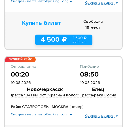
Смотреть места: автобус King Long
Смотреть маршрут
Свободно
Купить билет
19 мест
4 500
4 500
a
c
за 1 чел.
ЛУЧШИЙ РЕЙС
Отправление
Прибытие
00:20
08:50
10.08.2026
10.08.2026
Новочеркасск
Елец
трасса 1041 км, ост. "Красный Колос"
Трасса-река Сосна
Рейс:
СТАВРОПОЛЬ - МОСКВА (вечер)
Смотреть места: автобус King Long
Смотреть маршрут