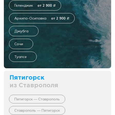
Геленджик
от 2 900
c
Архипо-Осиповка
от 2 900
c
Джубга
Сочи
Туапсе
Пятигорск
из Ставрополя
Пятигорск — Ставрополь
Ставрополь — Пятигорск