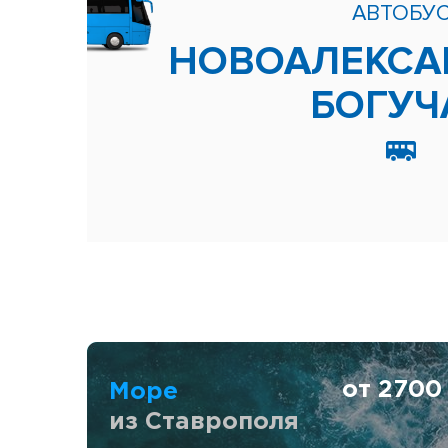
АВТОБУ
НОВОАЛЕКСА
БОГУЧ
от 270
Море
из Ставрополя