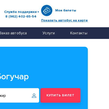
Мои билеты
Служба поддержки
8 (962) 402-65-54
Показать автобус на карте
Заказ автобуса
Услуги
Контакты
Богучар