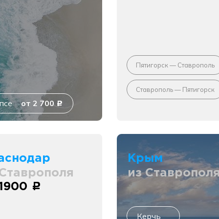
Пятигорск — Ставрополь
Ставрополь — Пятигорск
псе
от 2 700
c
аснодар
Крым
 Ставрополя
из Ставропол
 1900
c
Керчь