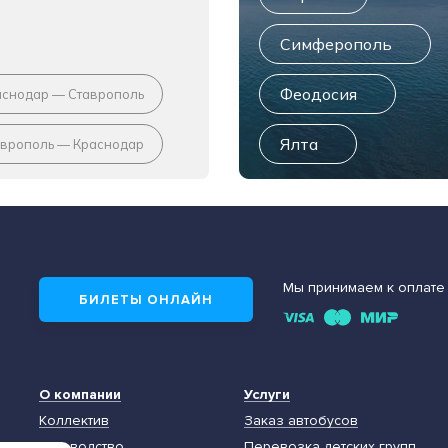
Симферополь
Феодосия
аснодар — Ставрополь
Ялта
аврополь — Краснодар
Мы принимаем к оплате
БИЛЕТЫ ОНЛАЙН
О компании
Услуги
Коллектив
Заказ автобусов
Руководство
Перевозка детских групп