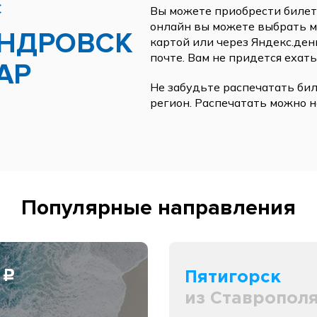
С
Вы можете приобрести билеты
онлайн вы можете выбрать ме
НДРОВСК
картой или через Яндекс.ден
почте. Вам не придется ехать
АР
Не забудьте распечатать бил
регион. Распечатать можно н
Популярные направления
0
Пятигорск
c
из Ставропол