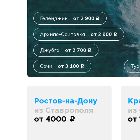
Геленджик
от 2 900
c
Архипо-Осиповка
от 2 900
c
Джубга
от 2 700
c
Сочи
от 3 100
Туа
c
Ростов-на-Дону
Кр
из Ставрополя
из
от 4000
от
c