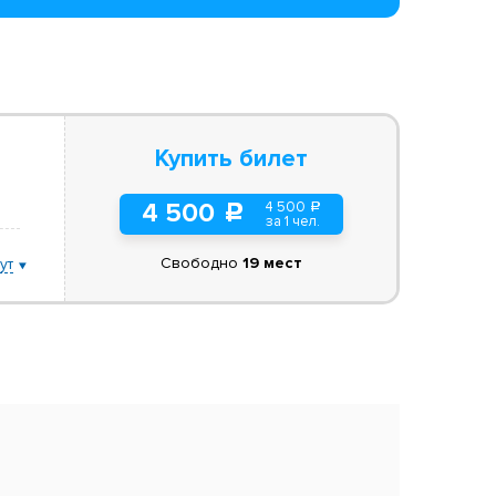
Купить билет
4 500
4 500
a
c
за 1 чел.
Свободно
19 мест
ут