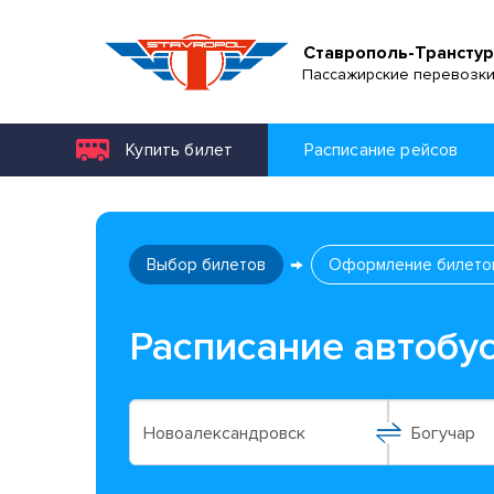
Ставрополь-Транстур
Пассажирские перевозк
Купить билет
Расписание рейсов
Выбор билетов
Оформление билето
Расписание автобу