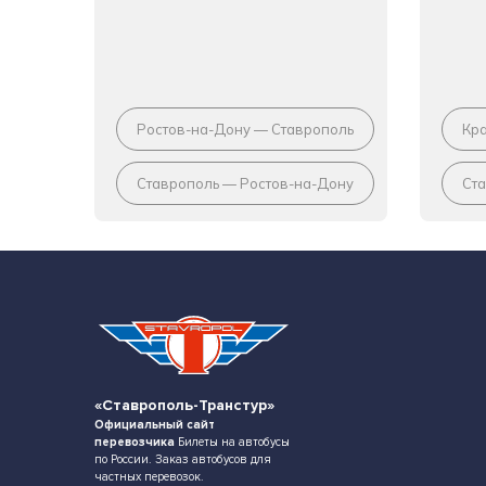
Ростов-на-Дону — Ставрополь
Кр
Ставрополь — Ростов-на-Дону
Ст
«Ставрополь-Транстур»
Официальный сайт
перевозчика
Билеты на автобусы
по России. Заказ автобусов для
частных перевозок.