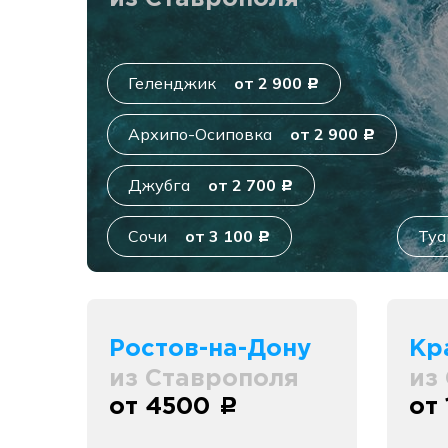
Геленджик
от 2 900
c
Архипо-Осиповка
от 2 900
c
Джубга
от 2 700
c
Сочи
от 3 100
Туа
c
Ростов-на-Дону
Кр
из Ставрополя
из
от 4500
от
c