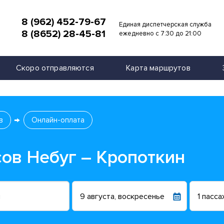
8 (962) 452-79-67
Единая диспетчерская служба
8 (8652) 28-45-81
и
ежедневно с 7:30 до 21:00
Скоро отправляются
Карта маршрутов
в
Онлайн-оплата
сов Небуг – Кропоткин