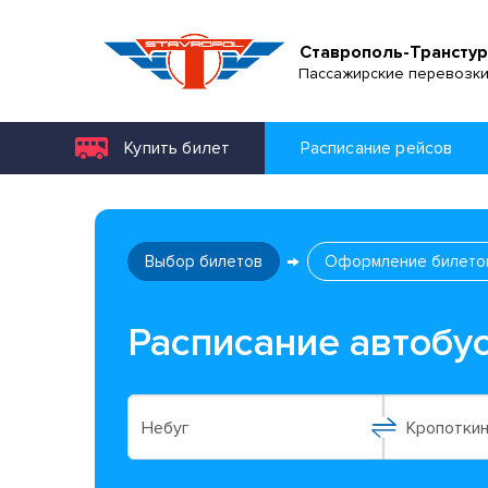
Ставрополь-Транстур
Пассажирские перевозк
Купить билет
Расписание рейсов
Выбор билетов
Оформление билето
Расписание автобу