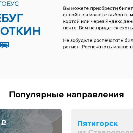
ТОБУС
Вы можете приобрести билеты
ЕБУГ
онлайн вы можете выбрать ме
картой или через Яндекс.ден
ПОТКИН
почте. Вам не придется ехать
Не забудьте распечатать бил
регион. Распечатать можно н
Популярные направления
0
Пятигорск
c
из Ставропол