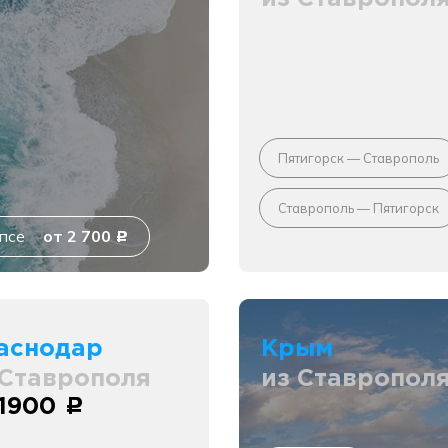
Пятигорск — Ставрополь
Ставрополь — Пятигорск
псе
от 2 700
c
аснодар
Крым
 Ставрополя
из Ставропол
 1900
c