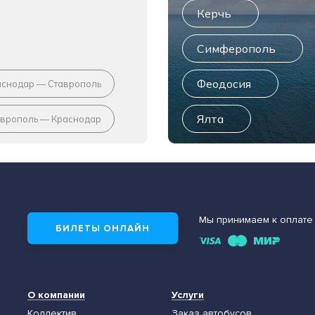
Керчь
Симферополь
Феодосия
аснодар — Ставрополь
Ялта
аврополь — Краснодар
Мы принимаем к оплате
БИЛЕТЫ ОНЛАЙН
О компании
Услуги
Коллектив
Заказ автобусов