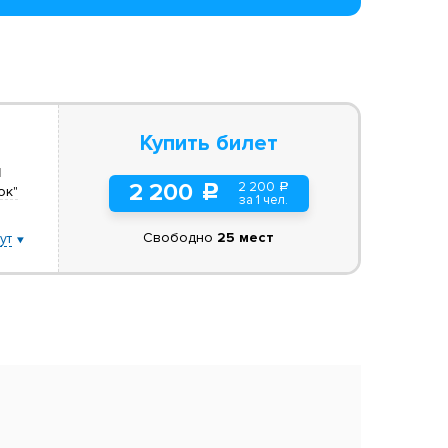
Купить билет
н
2 200
2 200
a
c
ок"
за 1 чел.
Свободно
25 мест
ут