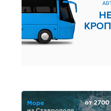
АВ
Н
КРО
от 270
Море
из Ставрополя