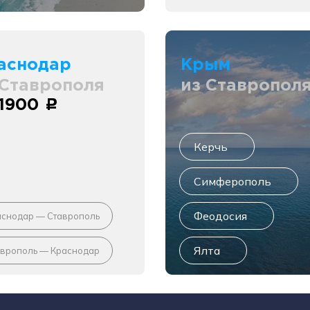
аснодар
Крым
 Ставрополя
из Ставропол
 1900
c
Керчь
Симферополь
Феодосия
аснодар — Ставрополь
Ялта
аврополь — Краснодар