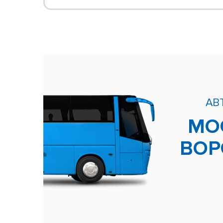
АВ
МО
ВО