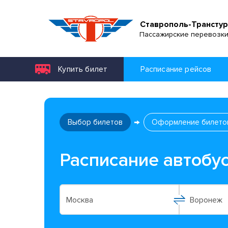
Ставрополь-Транстур
Пассажирские перевозк
Купить билет
Расписание рейсов
Выбор билетов
Оформление билето
Расписание автобу