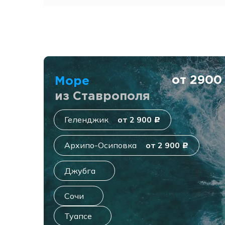
от 290
Море
из Ставрополя
Геленджик
от 2 900
c
Архипо-Осиповка
от 2 900
c
Джубга
Сочи
Туапсе