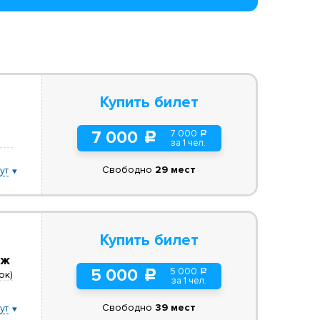
Купить билет
7 000
7 000
a
c
за 1 чел.
Свободно
29 мест
ут
Купить билет
еж
5 000
5 000
a
c
ок)
за 1 чел.
Свободно
39 мест
ут