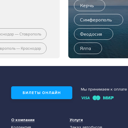
Керчь
Симферополь
Феодосия
аснодар — Ставрополь
Ялта
аврополь — Краснодар
Мы принимаем к оплате
БИЛЕТЫ ОНЛАЙН
О компании
Услуги
Коллектив
Заказ автобусов