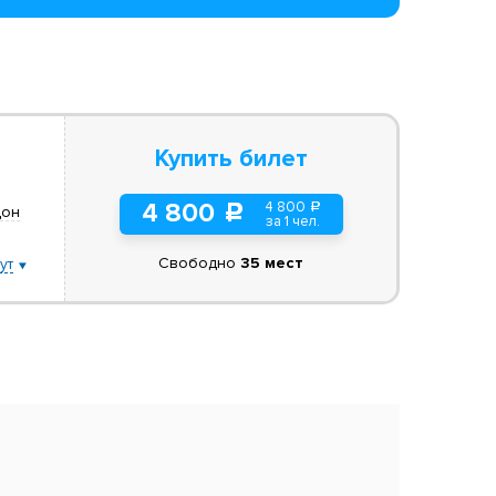
Купить билет
4 800
4 800
a
c
Дон
за 1 чел.
Свободно
35 мест
ут