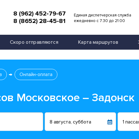
8 (962) 452-79-67
Единая диспетчерская служба
8 (8652) 28-45-81
и
ежедневно с 7:30 до 21:00
Скоро отправляются
Карта маршрутов
в
Онлайн-оплата
сов Московское – Задонск