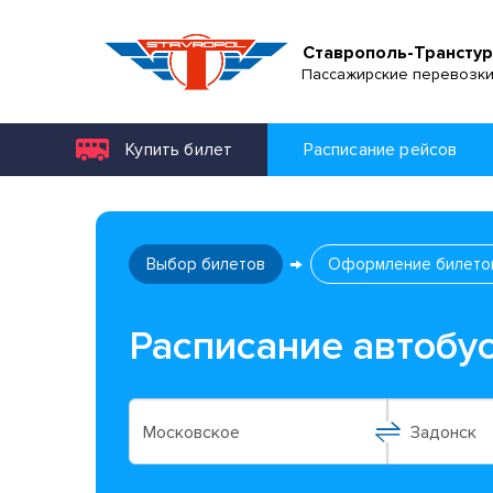
Ставрополь-Транстур
Пассажирские перевозк
Купить билет
Расписание рейсов
Выбор билетов
Оформление билето
Расписание автобу