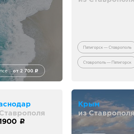
Пятигорск — Ставрополь
Ставрополь — Пятигорск
псе
от 2 700
c
аснодар
Крым
 Ставрополя
из Ставропол
 1900
c