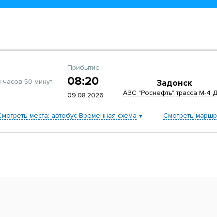
Прибытие
08:20
 часов 50 минут
Задонск
АЗС "Роснефть" трасса М-4 
09.08.2026
Смотреть места: автобус Временная схема
Смотреть маршр