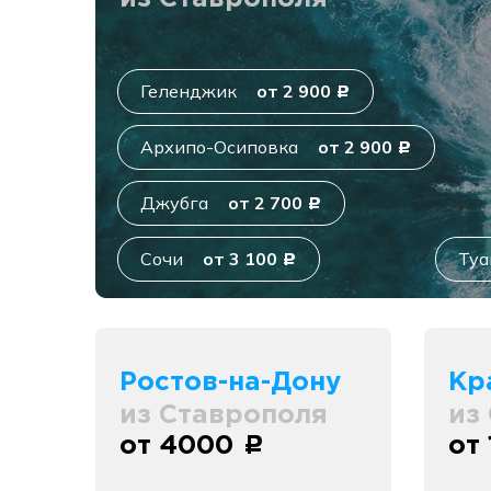
Геленджик
от 2 900
c
Архипо-Осиповка
от 2 900
c
Джубга
от 2 700
c
Сочи
от 3 100
Туа
c
Ростов-на-Дону
Кр
из Ставрополя
из
от 4000
от
c