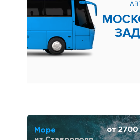
АВ
МОСК
ЗА
от 270
Море
из Ставрополя