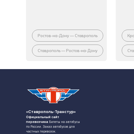
Ростов-на-Дону — Ставрополь
Кр
Ставрополь — Ростов-на-Дону
Ст
«Ставрополь-Транстур»
Официальный сайт
перевозчика
Билеты на автобусы
по России. Заказ автобусов для
частных перевозок.