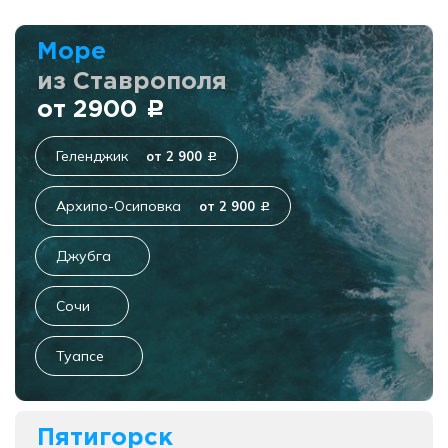
Море
из Ставрополя
от 2900
c
Геленджик
от 2 900
c
Архипо-Осиповка
от 2 900
c
Джубга
Сочи
Туапсе
Пятигорск