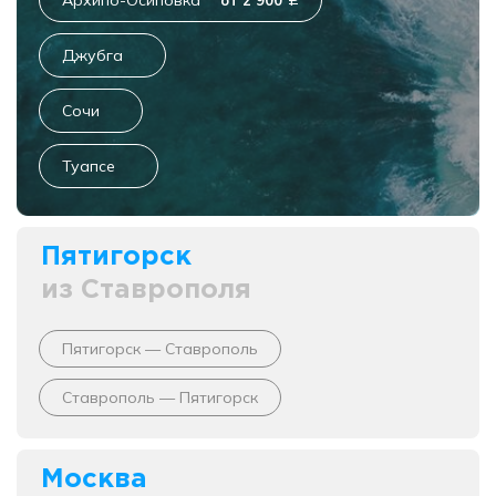
Архипо-Осиповка
от 2 900
c
Джубга
Сочи
Туапсе
Пятигорск
из Ставрополя
Пятигорск — Ставрополь
Ставрополь — Пятигорск
Москва