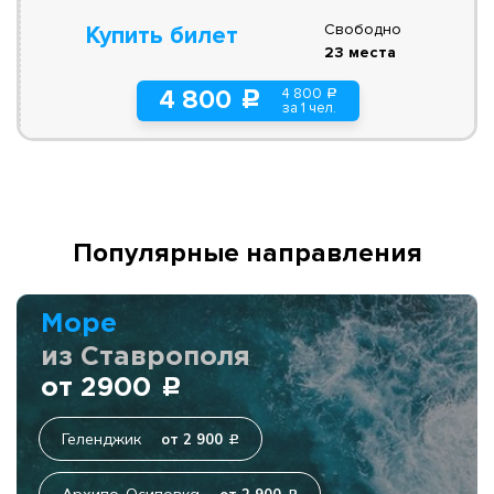
Свободно
Купить билет
23 места
4 800
4 800
a
c
за 1 чел.
Популярные направления
Море
из Ставрополя
от 2900
c
Геленджик
от 2 900
c