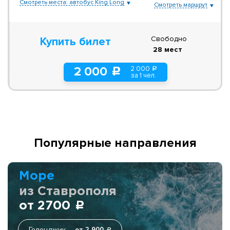
Смотреть места: автобус King Long
Смотреть маршрут
Свободно
Купить билет
28 мест
2 000
2 000
a
c
за 1 чел.
Популярные направления
Море
из Ставрополя
от 2700
c
Геленджик
от 2 900