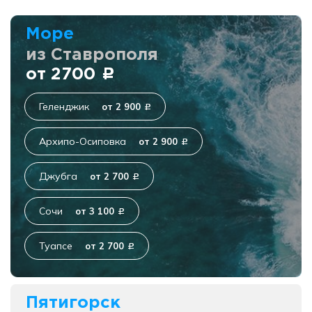
Море
из Ставрополя
от 2700
c
Геленджик
от 2 900
c
Архипо-Осиповка
от 2 900
c
Джубга
от 2 700
c
Сочи
от 3 100
c
Туапсе
от 2 700
c
Пятигорск