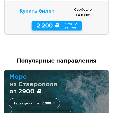
Свободно
Купить билет
46 мест
2 200
2 200
a
c
за 1 чел.
Популярные направления
Море
из Ставрополя
от 2900
c
Геленджик
от 2 900
c