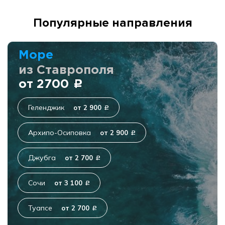
Популярные направления
Море
из Ставрополя
от 2700
c
Геленджик
от 2 900
c
Архипо-Осиповка
от 2 900
c
Джубга
от 2 700
c
Сочи
от 3 100
c
Туапсе
от 2 700
c