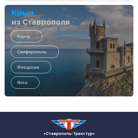
Крым
из Ставрополя
Керчь
Симферополь
Феодосия
Ялта
«Ставрополь-Транстур»