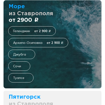
Море
из Ставрополя
от 2900
c
Геленджик
от 2 900
c
Архипо-Осиповка
от 2 900
c
Джубга
Сочи
Туапсе
Пятигорск
из Ставрополя