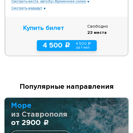
Смотреть места: автобус Временная схема
Смотреть маршрут
Свободно
Купить билет
23 места
4 500
4 500
a
c
за 1 чел.
Популярные направления
Море
из Ставрополя
от 2900
c