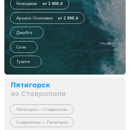
Геленджик
от 2 900
c
Архипо-Осиповка
от 2 900
c
Джубга
Сочи
Туапсе
Пятигорск
из Ставрополя
Пятигорск — Ставрополь
Ставрополь — Пятигорск