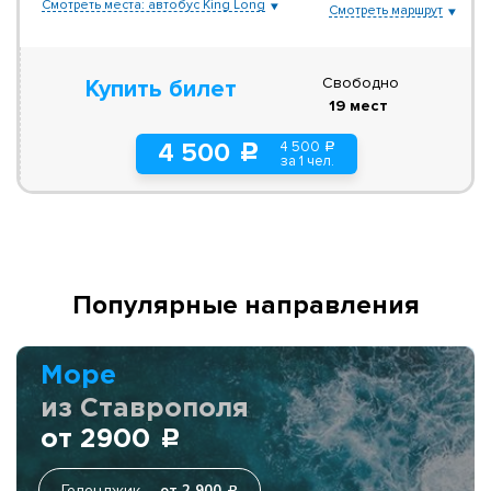
Смотреть места: автобус King Long
Смотреть маршрут
Свободно
Купить билет
19 мест
4 500
4 500
a
c
за 1 чел.
Популярные направления
Море
из Ставрополя
от 2900
c
Геленджик
от 2 900