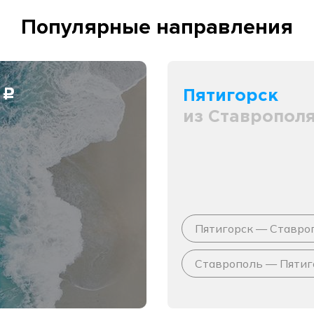
Популярные направления
0
Пятигорск
c
из Ставропол
Пятигорск — Ставро
Ставрополь — Пятиг