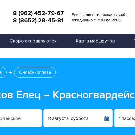
8 (962) 452-79-67
Единая диспетчерская служба
8 (8652) 28-45-81
и
ежедневно с 7:30 до 21:00
Скоро отправляются
Карта маршрутов
в
Онлайн-оплата
сов Елец – Красногвардей