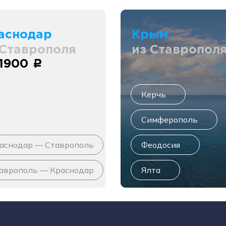
аснодар
Крым
 Ставрополя
из Ставропол
 1900
c
Керчь
Симферополь
аснодар — Ставрополь
Феодосия
аврополь — Краснодар
Ялта