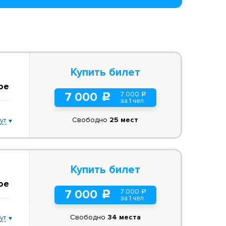
Купить билет
ое
7 000
7 000
a
c
за 1 чел.
Свободно
25 мест
ут
Купить билет
ое
7 000
7 000
a
c
за 1 чел.
Свободно
34 места
ут