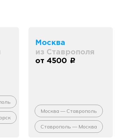
Москва
я
из Ставрополя
от 4500
c
поль
Москва — Ставрополь
орск
Ставрополь — Москва