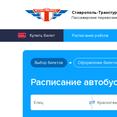
Ставрополь-Транстур
Пассажирские перевозк
Купить билет
Расписание рейсов
Выбор билетов
Оформление билето
Расписание автобу