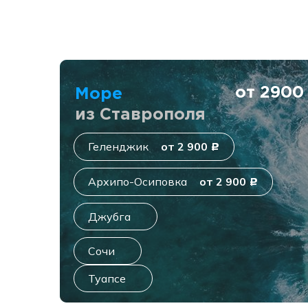
от 290
Море
из Ставрополя
Геленджик
от 2 900
c
Архипо-Осиповка
от 2 900
c
Джубга
Сочи
Туапсе