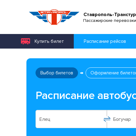
Ставрополь-Транстур
Пассажирские перевозк
Купить билет
Расписание рейсов
Выбор билетов
Оформление билето
Расписание автобус