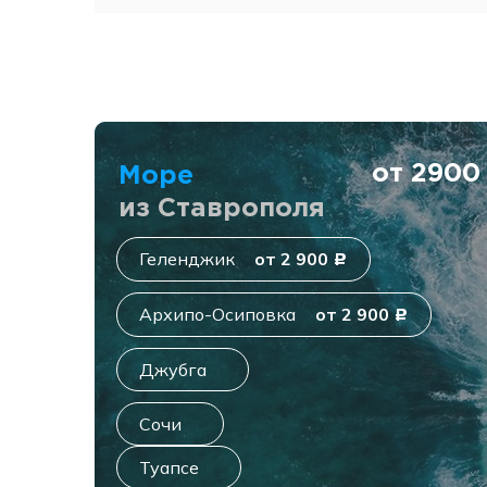
от 290
Море
из Ставрополя
Геленджик
от 2 900
c
Архипо-Осиповка
от 2 900
c
Джубга
Сочи
Туапсе