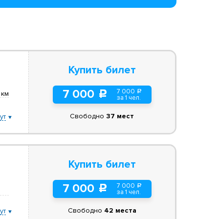
Купить билет
7 000
7 000
a
c
 км
за 1 чел.
Свободно
37 мест
ут
Купить билет
7 000
7 000
a
c
за 1 чел.
Свободно
42 места
ут