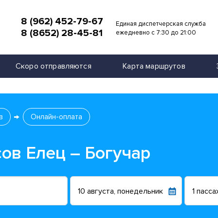
8 (962) 452-79-67
Единая диспетчерская служба
8 (8652) 28-45-81
и
ежедневно с 7:30 до 21:00
Скоро отправляются
Карта маршрутов
в
Онлайн-оплата
ов Елец – Богучар