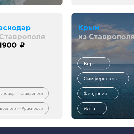
аснодар
Крым
 Ставрополя
из Ставропол
 1900
c
Керчь
Симферополь
Феодосия
аснодар — Ставрополь
Ялта
аврополь — Краснодар