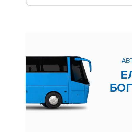
АВ
Е
БО