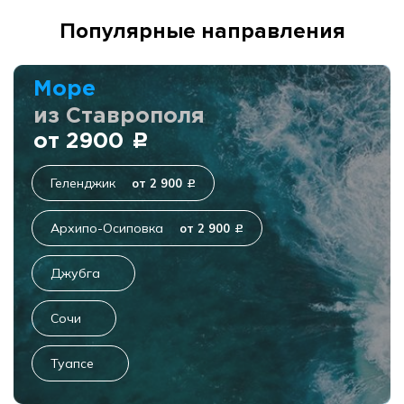
Популярные направления
Море
из Ставрополя
от 2900
c
Геленджик
от 2 900
c
Архипо-Осиповка
от 2 900
c
Джубга
Сочи
Туапсе