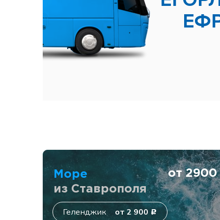
ЕГОР
ЕФ
от 290
Море
из Ставрополя
Геленджик
от 2 900
c