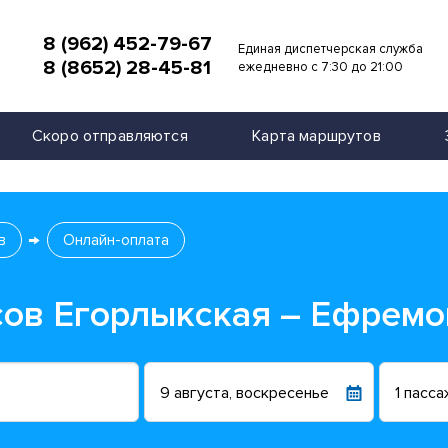
8 (962) 452-79-67
Единая диспетчерская служба
8 (8652) 28-45-81
и
ежедневно с 7:30 до 21:00
Скоро отправляются
Карта маршрутов
в
Онлайн-оплата
сов Егорлыкская – Ефремо