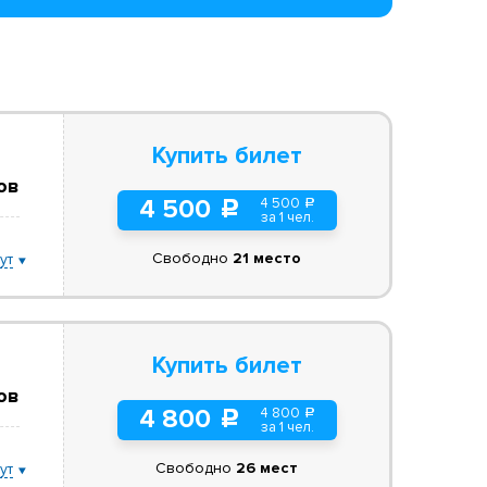
Купить билет
ов
4 500
4 500
a
c
за 1 чел.
Свободно
21 место
ут
Купить билет
ов
4 800
4 800
a
c
за 1 чел.
Свободно
26 мест
ут