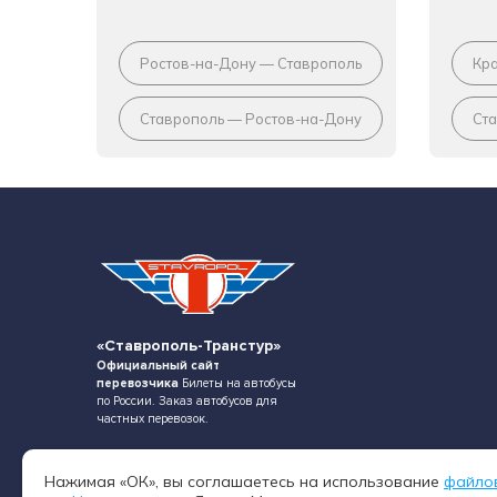
Ростов-на-Дону — Ставрополь
Кр
Ставрополь — Ростов-на-Дону
Ст
«Ставрополь-Транстур»
Официальный сайт
перевозчика
Билеты на автобусы
по России. Заказ автобусов для
частных перевозок.
Нажимая «ОК», вы соглашаетесь на использование
файло
355000, г. Ставрополь,