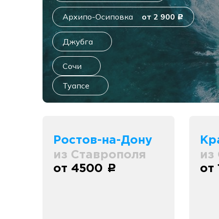
Архипо-Осиповка
от 2 900
c
Джубга
Сочи
Туапсе
Ростов-на-Дону
Кр
из Ставрополя
из
от 4500
от
c