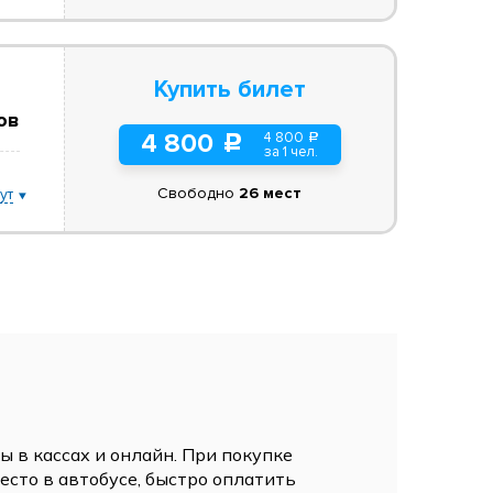
Купить билет
ов
4 800
4 800
a
c
за 1 чел.
Свободно
26 мест
ут
 в кассах и онлайн. При покупке
сто в автобусе, быстро оплатить