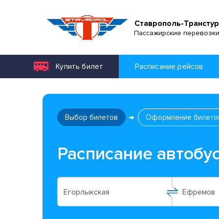
Ставрополь-Транстур
Пассажирские перевозк
Купить билет
Расписание рейсов
Выбор билетов
Оформление билето
Расписание автобу