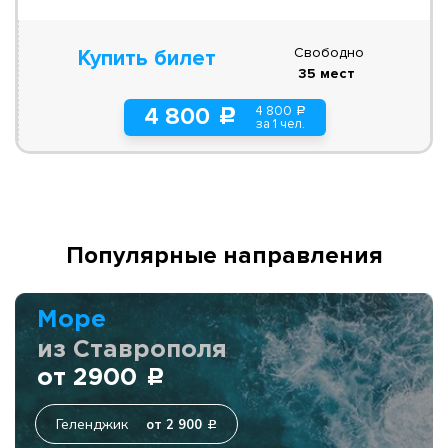
Свободно
Купить билет
35 мест
4 800
4 800
a
c
за 1 чел.
Популярные направления
Море
из Ставрополя
от 2900
c
Геленджик
от 2 900
c