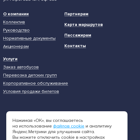
О компании
Партнерам
Коллектив
Карта маршрутов
Руководство
Пассажирам
Нормативные документы
Контакты
Акционерам
Услуги
Заказ автобусов
Перевозка детских групп
Корпоративное обслуживание
Условия продажи билетов
Единая диспетчерская служба
Нажимая «ОК», вы соглашаетесь
8 (962) 402-65-54
на использование
файлов cookie
и аналитику
Яндекс.Метрики для улучшения сайта.
Вы можете отключить cookie в настройках