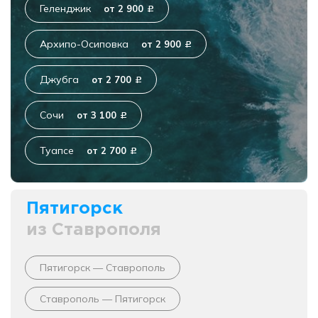
Геленджик
от 2 900
c
Архипо-Осиповка
от 2 900
c
Джубга
от 2 700
c
Сочи
от 3 100
c
Туапсе
от 2 700
c
Пятигорск
из Ставрополя
Пятигорск — Ставрополь
Ставрополь — Пятигорск