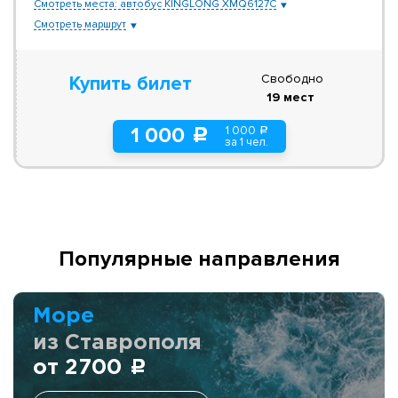
Смотреть места: автобус KINGLONG XMQ6127C
Смотреть маршрут
Свободно
Купить билет
19 мест
1 000
1 000
a
c
за 1 чел.
Популярные направления
Море
из Ставрополя
от 2700
c