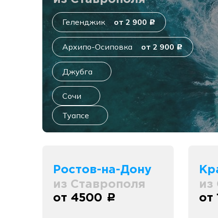
Геленджик
от 2 900
c
Архипо-Осиповка
от 2 900
c
Джубга
Сочи
Туапсе
Ростов-на-Дону
Кр
из Ставрополя
из
от 4500
от
c