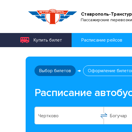
Ставрополь-Транстур
Пассажирские перевозк
Купить билет
Расписание рейсов
Выбор билетов
Оформление билето
Расписание автобус