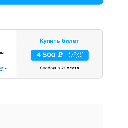
Купить билет
ом,
4 500
4 500
a
c
за 1 чел.
Свободно
21 место
ут