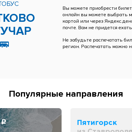
ТОБУС
Вы можете приобрести билеты
ТКОВО
онлайн вы можете выбрать ме
картой или через Яндекс.ден
ГУЧАР
почте. Вам не придется ехать
Не забудьте распечатать бил
регион. Распечатать можно н
Популярные направления
0
Пятигорск
c
из Ставропол