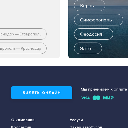
Керчь
Симферополь
Феодосия
аснодар — Ставрополь
Ялта
аврополь — Краснодар
Мы принимаем к оплате
БИЛЕТЫ ОНЛАЙН
О компании
Услуги
Коллектив
Заказ автобусов