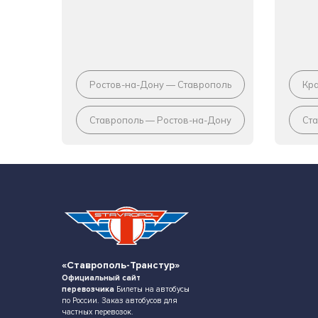
Ростов-на-Дону — Ставрополь
Кр
Ставрополь — Ростов-на-Дону
Ст
«Ставрополь-Транстур»
Официальный сайт
перевозчика
Билеты на автобусы
по России. Заказ автобусов для
частных перевозок.