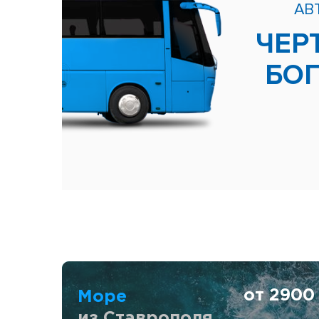
АВ
ЧЕР
БО
от 290
Море
из Ставрополя