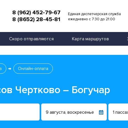
8 (962) 452-79-67
Единая диспетчерская служба
8 (8652) 28-45-81
и
ежедневно с 7:30 до 21:00
Скоро отправляются
Карта маршрутов
в
Онлайн-оплата
ов Чертково – Богучар