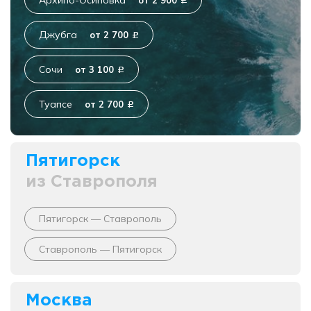
Архипо-Осиповка
от 2 900
c
Джубга
от 2 700
c
Сочи
от 3 100
c
Туапсе
от 2 700
c
Пятигорск
из Ставрополя
Пятигорск — Ставрополь
Ставрополь — Пятигорск
Москва