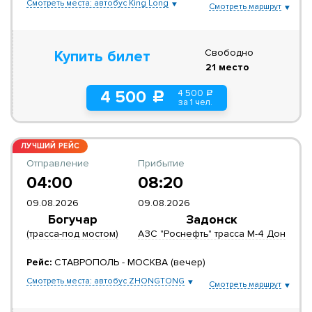
Смотреть места: автобус King Long
Смотреть маршрут
Свободно
Купить билет
21 место
4 500
4 500
a
c
за 1 чел.
ЛУЧШИЙ РЕЙС
Отправление
Прибытие
04:00
08:20
09.08.2026
09.08.2026
Богучар
Задонск
(трасса-под мостом)
АЗС "Роснефть" трасса М-4 Дон
Рейс:
СТАВРОПОЛЬ - МОСКВА (вечер)
Смотреть места: автобус ZHONGTONG
Смотреть маршрут