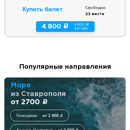
Свободно
Купить билет
23 места
4 800
4 800
a
c
за 1 чел.
Популярные направления
Море
из Ставрополя
от 2700
c
Геленджик
от 2 900
c