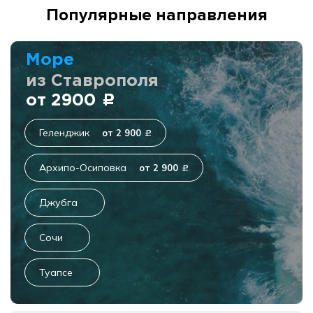
Популярные направления
Море
из Ставрополя
от 2900
c
Геленджик
от 2 900
c
Архипо-Осиповка
от 2 900
c
Джубга
Сочи
Туапсе