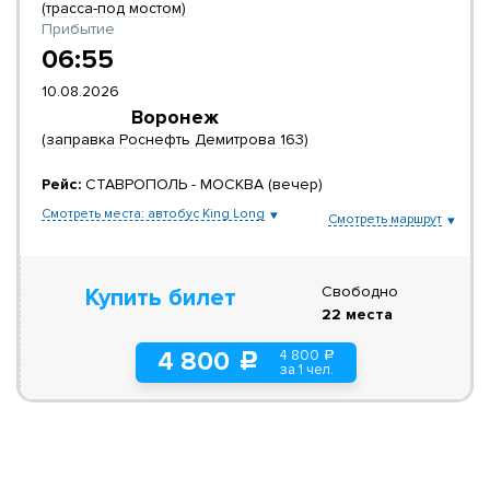
(трасса-под мостом)
Прибытие
06:55
10.08.2026
Воронеж
(заправка Роснефть Демитрова 163)
Рейс:
СТАВРОПОЛЬ - МОСКВА (вечер)
Смотреть места: автобус King Long
Смотреть маршрут
Свободно
Купить билет
22 места
4 800
4 800
a
c
за 1 чел.