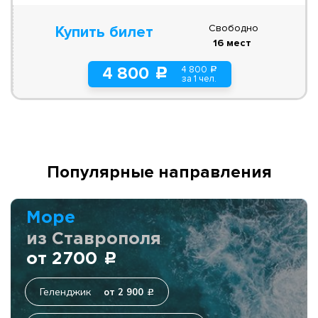
Свободно
Купить билет
16 мест
4 800
4 800
a
c
за 1 чел.
Популярные направления
Море
из Ставрополя
от 2700
c
Геленджик
от 2 900
c