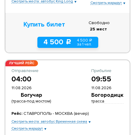
Смотреть места: автобус King Long
Смотреть маршрут
Свободно
Купить билет
25 мест
4 500
4 500
a
c
за 1 чел.
ЛУЧШИЙ РЕЙС
Отправление
Прибытие
04:00
09:55
11.08.2026
11.08.2026
Богучар
Богородицк
(трасса-под мостом)
трасса
Рейс:
СТАВРОПОЛЬ - МОСКВА (вечер)
Смотреть места: автобус Временная схема
Смотреть маршрут