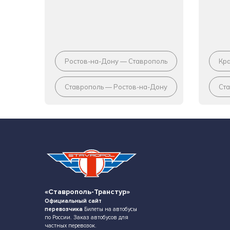
Ростов-на-Дону — Ставрополь
Кр
Ставрополь — Ростов-на-Дону
Ст
«Ставрополь-Транстур»
Официальный сайт
перевозчика
Билеты на автобусы
по России. Заказ автобусов для
частных перевозок.