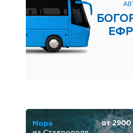
АВ
БОГО
ЕФ
от 290
Море
из Ставрополя