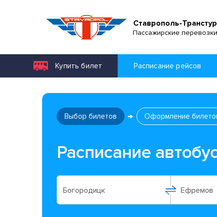
Ставрополь-Транстур
Пассажирские перевозк
Купить билет
Расписание рейсов
Выбор билетов
Оформление билето
Расписание автобу