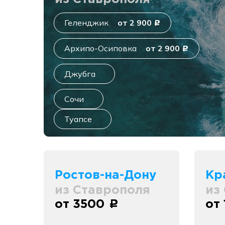
Геленджик
от 2 900
c
Архипо-Осиповка
от 2 900
c
Джубга
Сочи
Туапсе
Ростов-на-Дону
Кр
из Ставрополя
из
от 3500
от
c