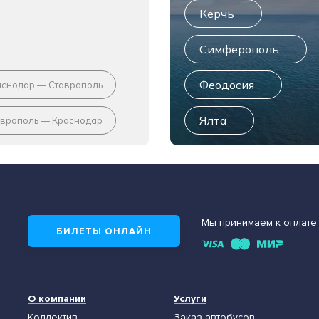
Керчь
Симферополь
Феодосия
аснодар — Ставрополь
Ялта
аврополь — Краснодар
Мы принимаем к оплате
БИЛЕТЫ ОНЛАЙН
О компании
Услуги
Коллектив
Заказ автобусов