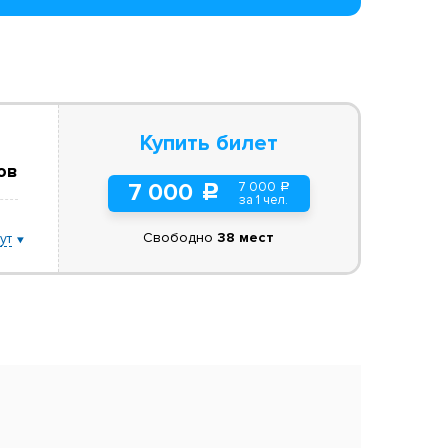
Купить билет
ов
7 000
7 000
a
c
за 1 чел.
Свободно
38 мест
ут