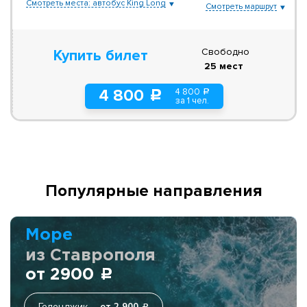
Смотреть места: автобус King Long
Смотреть маршрут
Свободно
Купить билет
25 мест
4 800
4 800
a
c
за 1 чел.
Популярные направления
Море
из Ставрополя
от 2900
c
Геленджик
от 2 900