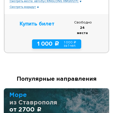
Смотреть места: автобус KINGLONG XMQ6127C
Смотреть маршрут
Свободно
Купить билет
24
места
1 000
1 000
a
c
за 1 чел.
Популярные направления
Море
из Ставрополя
от 2700
c