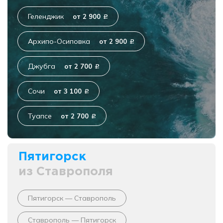
Геленджик
от 2 900
c
Архипо-Осиповка
от 2 900
c
Джубга
от 2 700
c
Сочи
от 3 100
c
Туапсе
от 2 700
c
Пятигорск
из Ставрополя
Пятигорск — Ставрополь
Ставрополь — Пятигорск