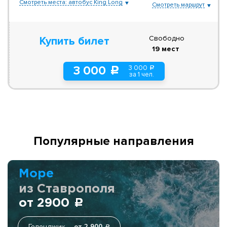
Смотреть места: автобус King Long
Смотреть маршрут
Свободно
Купить билет
19 мест
3 000
3 000
a
c
за 1 чел.
Популярные направления
Море
из Ставрополя
от 2900
c
Геленджик
от 2 900