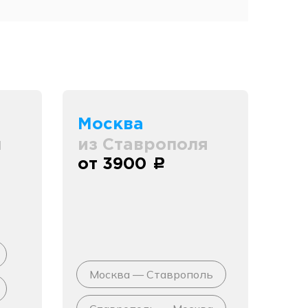
Москва
я
из Ставрополя
от 3900
c
Москва — Ставрополь