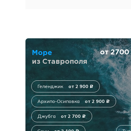
от 270
Море
из Ставрополя
Геленджик
от 2 900
c
Архипо-Осиповка
от 2 900
c
Джубга
от 2 700
c