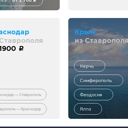
псе
от 2 700
c
аснодар
Крым
 Ставрополя
из Ставропол
 1900
c
Керчь
Симферополь
Феодосия
аснодар — Ставрополь
Ялта
аврополь — Краснодар