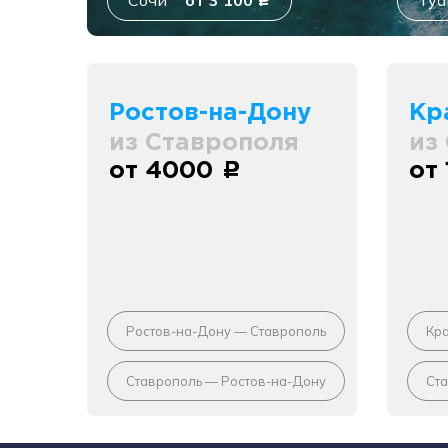
Сочи
от 3 100
Туа
c
Ростов-на-Дону
Кр
из Ставрополя
из
от 4000
от
c
Ростов-на-Дону — Ставрополь
Кр
Ставрополь — Ростов-на-Дону
Ст