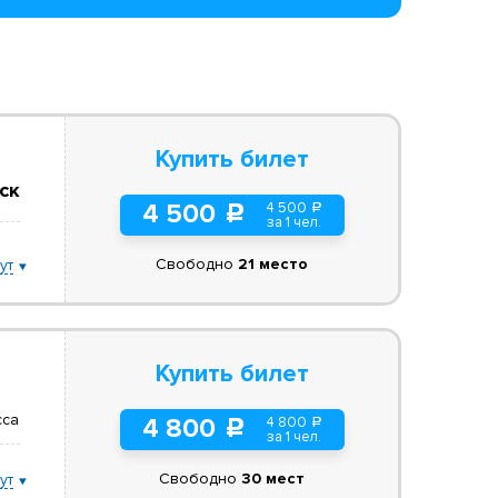
Купить билет
ск
4 500
4 500
a
c
за 1 чел.
Свободно
21 место
ут
Купить билет
сса
4 800
4 800
a
c
за 1 чел.
Свободно
30 мест
ут