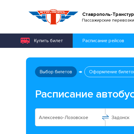
Ставрополь-Транстур
Пассажирские перевозк
Купить билет
Расписание рейсов
Выбор билетов
Оформление билето
Расписание автобу