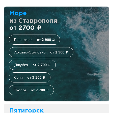
Море
из Ставрополя
от 2700
c
Геленджик
от 2 900
c
Архипо-Осиповка
от 2 900
c
Джубга
от 2 700
c
Сочи
от 3 100
c
Туапсе
от 2 700
c
Пятигорск