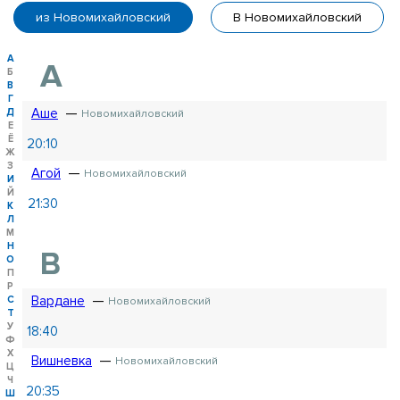
из Новомихайловский
В Новомихайловский
А
А
Б
В
Г
Аше
Д
Новомихайловский
Е
Ё
20:10
Ж
З
Агой
Новомихайловский
И
Й
21:30
К
Л
М
Н
В
О
П
Р
Вардане
С
Новомихайловский
Т
У
18:40
Ф
Х
Вишневка
Новомихайловский
Ц
Ч
20:35
Ш